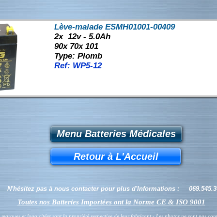
Lève-malade ESMH01001-00409
2x 12v - 5.0Ah
90x 70x 101
Type: Plomb
Ref: WP5-12
Menu Batteries Médicales
Retour à L'Accueil
N'hésitez pas à nous contacter pour plus d'Informations : 069.545.
Toutes nos Batteries Importées ont la Norme CE & ISO 9001
s marques et logo citées sont la propriété respective de leur fabricant - Les photos ne sont pas con