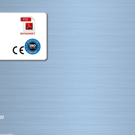
302
tractuelles
.