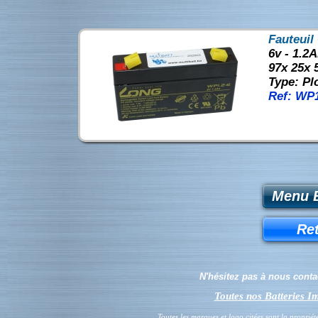
Fauteuil
6v - 1.2
97x 25x 
Type: P
Ref: WP1
Menu B
Ret
N'hésitez pas à nous cont
Toutes nos Batteries 
Toutes les marques et logo citées sont la propriét