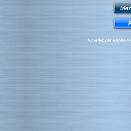
Men
R
N'hésitez pas à nous c