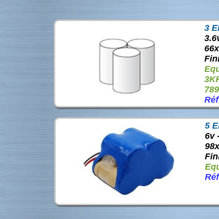
3 E
3.6
66
Fin
Equ
3K
789
Réf
5 E
6v
98
Fin
Equ
Réf